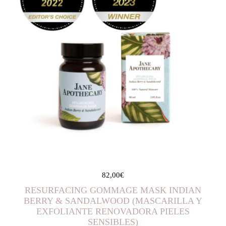
82,00
€
RESURFACING GOMMAGE MASK INDIAN
BERRY & SANDALWOOD (MASCARILLA Y
EXFOLIANTE RENOVADORA PIELES
SENSIBLES)