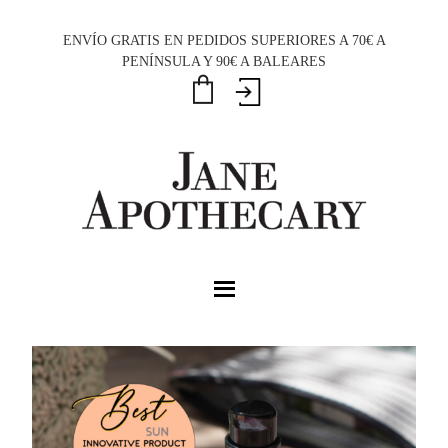
Saltar
Saltar
Saltar
a
al
al
ENVÍO GRATIS EN PEDIDOS SUPERIORES A 70€ A
PENÍNSULA Y 90€ A BALEARES
la
contenido
pie
navegación
principal
de
principal
página