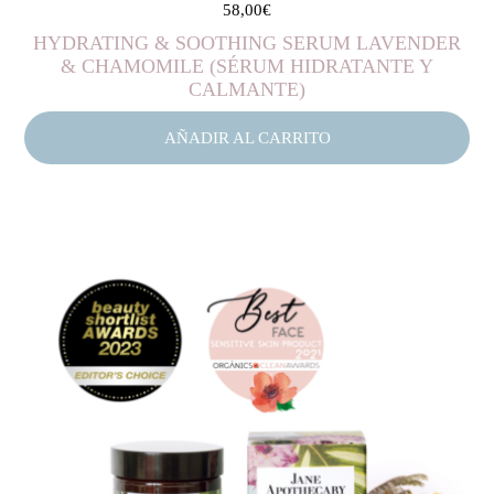
58,00
€
HYDRATING & SOOTHING SERUM LAVENDER
& CHAMOMILE (SÉRUM HIDRATANTE Y
CALMANTE)
AÑADIR AL CARRITO