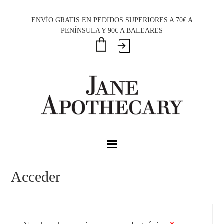
Saltar
Saltar
Saltar
a
al
al
ENVÍO GRATIS EN PEDIDOS SUPERIORES A 70€ A
PENÍNSULA Y 90€ A BALEARES
la
contenido
pie
navegación
principal
de
principal
página
Acceder