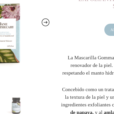
A
La Mascarilla Gommag
renovador de la piel.
respetando el manto hidro
Concebido como un tratam
la textura de la piel y u
ingredientes exfoliantes
de papaya,
y al
amla 