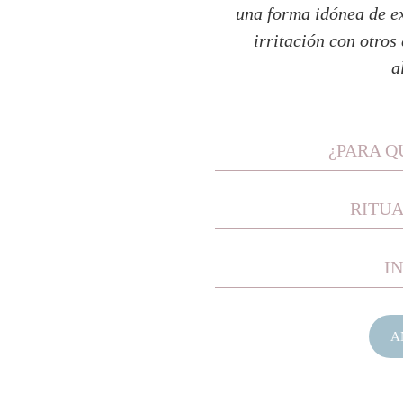
una forma idónea de ex
irritación con otros
a
¿PARA QU
RITUA
I
A