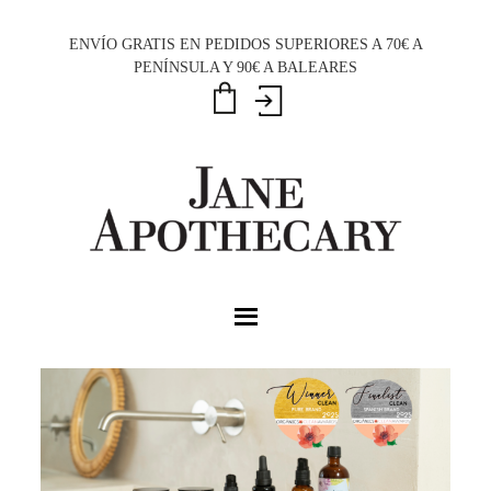
Saltar
Saltar
Saltar
a
al
al
ENVÍO GRATIS EN PEDIDOS SUPERIORES A 70€ A
PENÍNSULA Y 90€ A BALEARES
la
contenido
pie
navegación
principal
de
principal
página