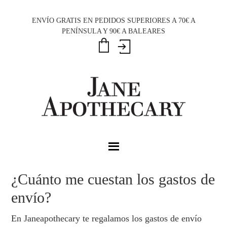
Saltar
Saltar
Saltar
a
al
al
ENVÍO GRATIS EN PEDIDOS SUPERIORES A 70€ A
PENÍNSULA Y 90€ A BALEARES
la
contenido
pie
navegación
principal
de
principal
página
¿Cuánto me cuestan los gastos de
envío?
En Janeapothecary te regalamos los gastos de envío