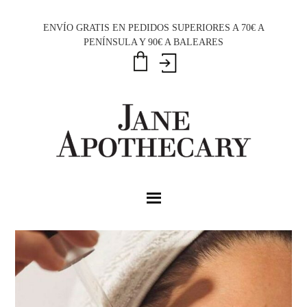
Saltar
Saltar
Saltar
a
al
al
ENVÍO GRATIS EN PEDIDOS SUPERIORES A 70€ A
PENÍNSULA Y 90€ A BALEARES
la
contenido
pie
navegación
principal
de
principal
página